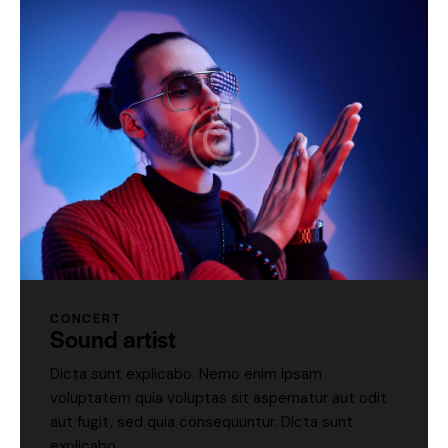
CONCERT
Sound artist
Dicta sunt explicabo. Nemo enim ipsam
voluptatem quia voluptas sit aspernatur aut odit
aut fugit, sed quia consequuntur. Dicta sunt
explicabo.